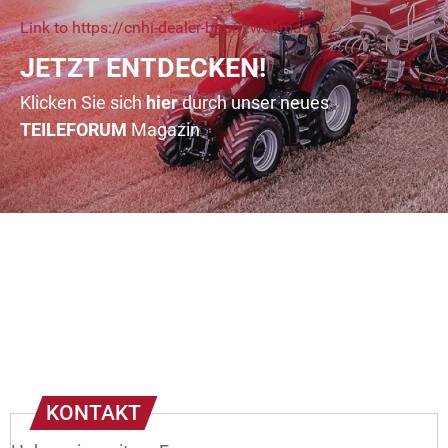
Link to https://cnhi-dealer-baum.webmag.io/
JETZT ENTDECKEN!
Klicken Sie sich
hier
durch unser neues
TEILE
FORUM
Magazin
KONTAKT