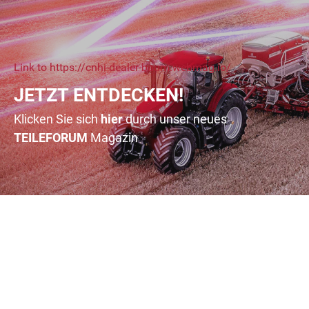
Link to https://cnhi-dealer-baum.webmag.io/
JETZT ENTDECKEN!
Klicken Sie sich
hier
durch unser neues
TEILE
FORUM
Magazin