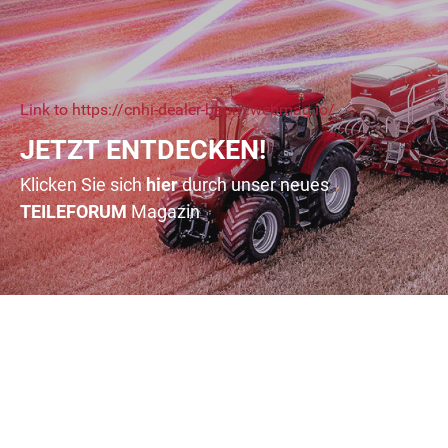
Link to https://cnhi-dealer-baum.webmag.io/
JETZT ENTDECKEN!
Klicken Sie sich
hier
durch unser neues
TEILE
FORUM
Magazin