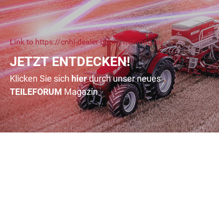
Link to https://cnhi-dealer-baum.webmag.io/
JETZT ENTDECKEN!
Klicken Sie sich
hier
durch unser neues
TEILE
FORUM
Magazin